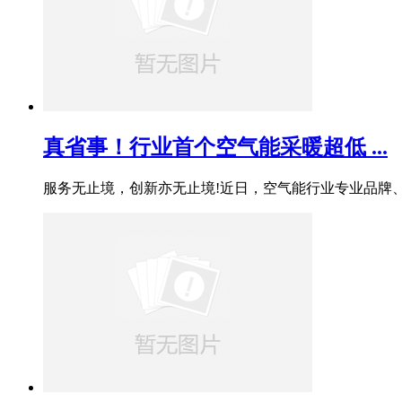
真省事！行业首个空气能采暖超低 ...
服务无止境，创新亦无止境!近日，空气能行业专业品牌、中国