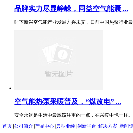
品牌实力尽显峥嵘，同益空气能囊 ...
时下新兴空气能产业发展方兴未艾，日前中国热泵行业最具影响力
空气能热泵采暖普及，“煤改电” ...
安全永远是生活中最应该注重的一点，在采暖中也一样。就往年
首页
|
公司简介
|
产品中心
|
典型业绩
|
创新平台
|
解决方案
|
新闻