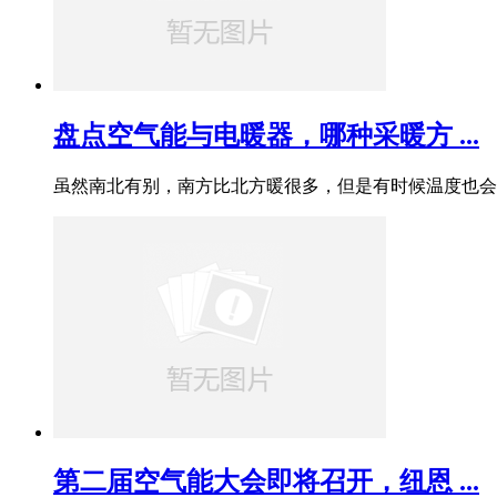
盘点空气能与电暖器，哪种采暖方 ...
虽然南北有别，南方比北方暖很多，但是有时候温度也会低至0
第二届空气能大会即将召开，纽恩 ...