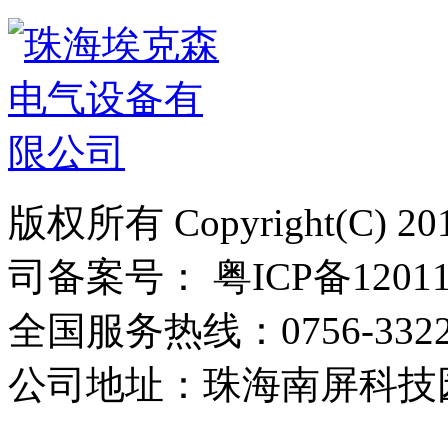
版权所有 Copyright(C
司
备案号： 粤ICP备12011
全国服务热线：0756-332221
公司地址：珠海南屏科技园