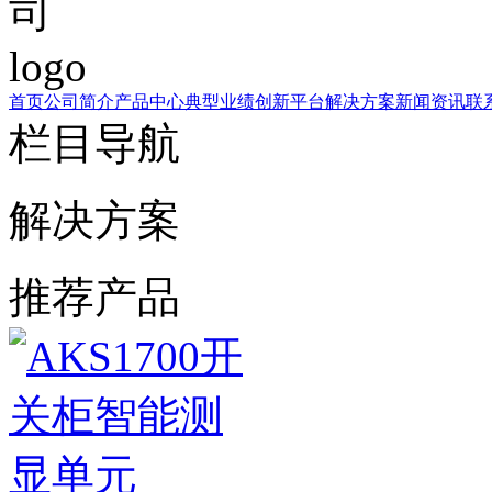
首页
公司简介
产品中心
典型业绩
创新平台
解决方案
新闻资讯
联
栏目导航
解决方案
推荐产品