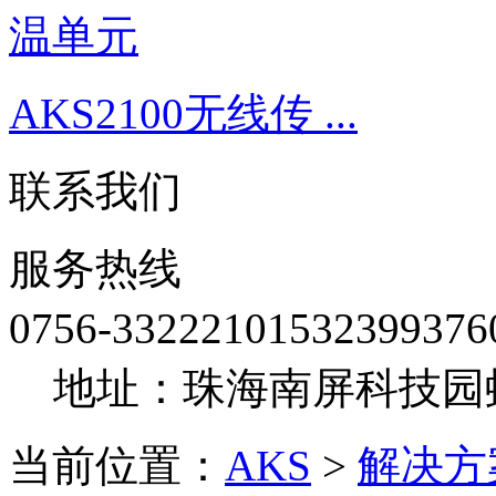
AKS2100无线传 ...
联系我们
服务热线
0756-3322210ㅤ1532399376
地址：珠海南屏科技园
当前位置：
AKS
>
解决方