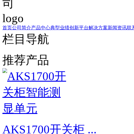
首页
公司简介
产品中心
典型业绩
创新平台
解决方案
新闻资讯
联
栏目导航
推荐产品
AKS1700开关柜 ...