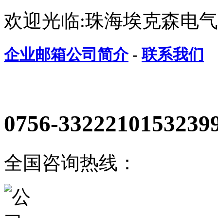
欢迎光临:珠海埃克森电
企业邮箱
公司简介
-
联系我们
0756-3322210ㅤ153239
全国咨询热线：