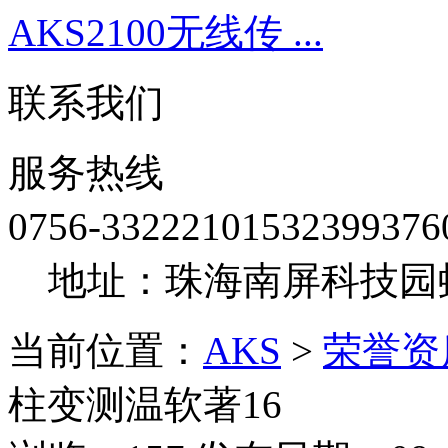
AKS2100无线传 ...
联系我们
服务热线
0756-3322210ㅤ1532399376
地址：珠海南屏科技园
当前位置：
AKS
>
荣誉资
柱变测温软著16