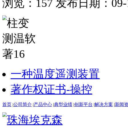
浏览：157 发布日期：09-13
一种温度遥测装置
著作权证书-操控
首页
|
公司简介
|
产品中心
|
典型业绩
|
创新平台
|
解决方案
|
新闻